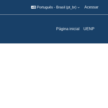
Português - Brasil ‎(pt_br)‎
Acessar
Página inicial
UENP