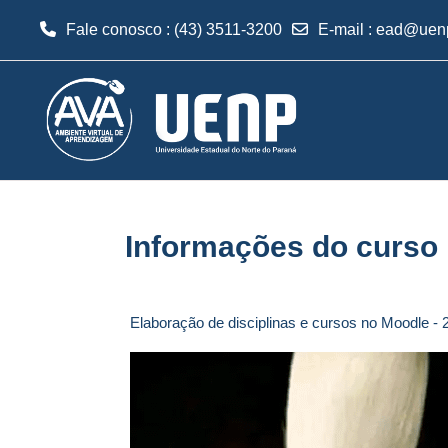
Fale conosco : (43) 3511-3200
E-mail
:
ead@uenp
Ir para o conteúdo principal
Informações do curso
Elaboração de disciplinas e cursos no Moodle - 