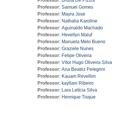
Professor:
Bruna De Pizzol
Professor:
Samuel Gomes
Professor:
Mayra Jose
Professor:
Nathalia Karoline
Professor:
Aguinaldo Machado
Professor:
Hevellyn Maluf
Professor:
Manuela Melo Bueno
Professor:
Graziele Nunes
Professor:
Felipe Oliveira
Professor:
Vitor Hugo Oliveira Silva
Professor:
Ana Beatriz Pelegrini
Professor:
Kauam Revellim
Professor:
kayllani Ribeiro
Professor:
Lara Letícia Silva
Professor:
Henrique Tisque