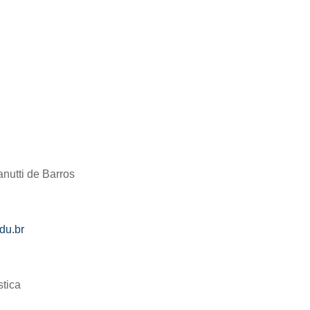
:
anutti de Barros
du.br
stica