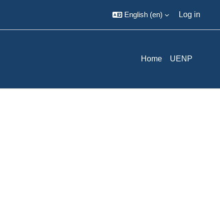
English ‎(en)‎
Log in
Home
UENP