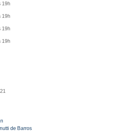
s 19h
s 19h
s 19h
s 19h
021
in
nutti de Barros