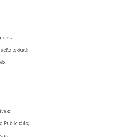
uguesa;
dução textual;
is;
ivas;
Publicitário;
ivas;