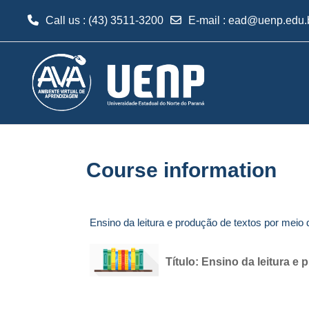
Call us
: (43) 3511-3200
E-mail
:
ead@uenp.edu.
Skip to main content
Course information
Ensino da leitura e produção de textos por meio
Título:
Ensino da leitura e 