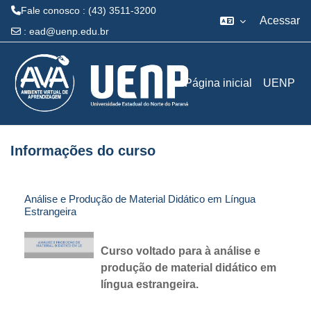
Fale conosco : (43) 3511-3200
Acessar
:
ead@uenp.edu.br
Ir para o conteúdo principal
Página inicial
UENP
Informações do curso
Análise e Produção de Material Didático em Língua
Estrangeira
Curso voltado para à análise e
produção de material didático em
língua estrangeira.