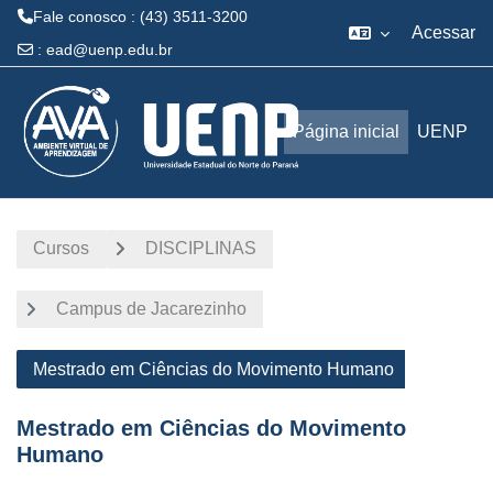
Fale conosco : (43) 3511-3200
Acessar
:
ead@uenp.edu.br
Ir para o conteúdo principal
Página inicial
UENP
Cursos
DISCIPLINAS
Campus de Jacarezinho
Mestrado em Ciências do Movimento Humano
Mestrado em Ciências do Movimento
Humano