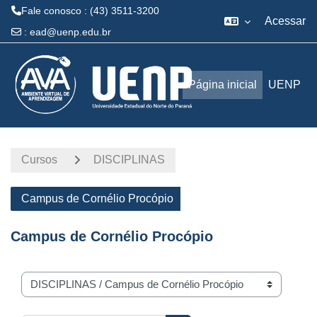
Fale conosco : (43) 3511-3200
Acessar
:
ead@uenp.edu.br
Ir para o conteúdo principal
Página inicial
UENP
Cursos
DISCIPLINAS
Campus de Cornélio Procópio
Campus de Cornélio Procópio
Categorias de Cursos