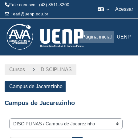
Fale conosco : (43) 3511-3200
Acessar
:
ead@uenp.edu.br
Ir para o conteúdo principal
Página inicial
UENP
Cursos
DISCIPLINAS
Campus de Jacarezinho
Campus de Jacarezinho
Categorias de Cursos