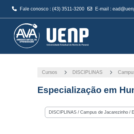
Fale conosco : (43) 3511-3200
E-mail
:
ead@uenp
Ir para o conteúdo principal
Cursos
DISCIPLINAS
Campus
Especialização em H
Categorias de Cursos