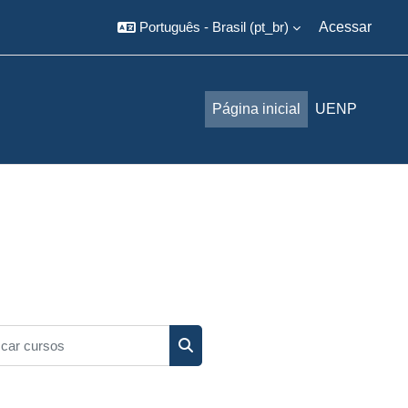
Português - Brasil ‎(pt_br)‎
Acessar
Página inicial
UENP
r cursos
Buscar cursos