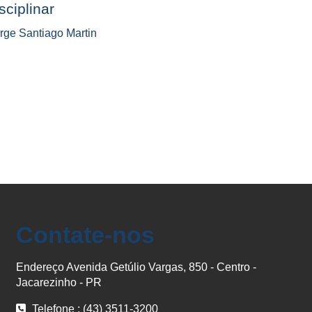
sciplinar
rge Santiago Martin
Contate-nos
Endereço Avenida Getúlio Vargas, 850 - Centro -
Jacarezinho - PR
Telefone : (43) 3511-3200