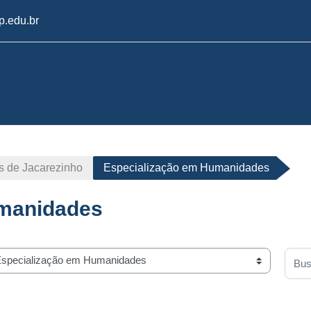
.edu.br
 de Jacarezinho
Especialização em Humanidades
umanidades
Busca