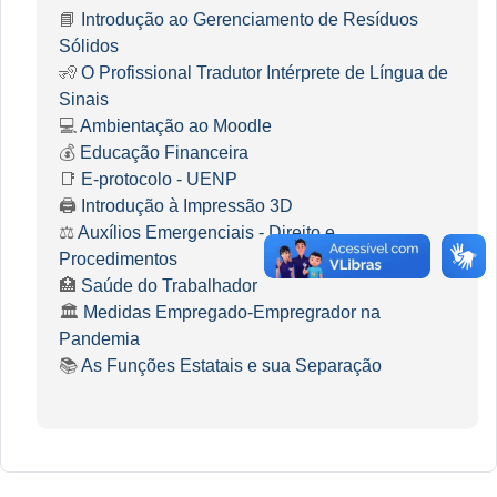
📘
Introdução ao Gerenciamento de Resíduos
Sólidos
🧏
O Profissional Tradutor Intérprete de Língua de
Sinais
💻
Ambientação ao Moodle
💰
Educação Financeira
📑
E-protocolo - UENP
🖨️
Introdução à Impressão 3D
⚖️
Auxílios Emergenciais - Direito e
Procedimentos
🏥
Saúde do Trabalhador
🏛️
Medidas Empregado-Empregrador na
Pandemia
📚
As Funções Estatais e sua Separação