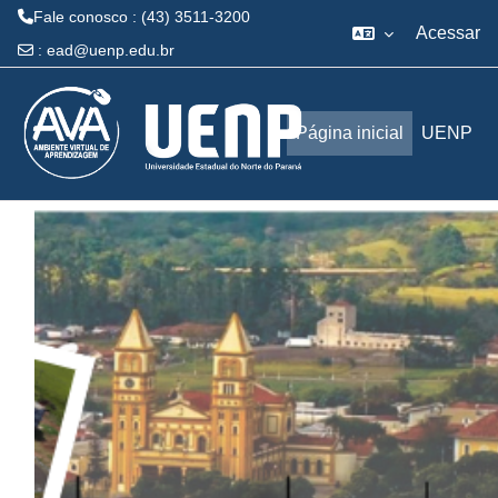
Fale conosco : (43) 3511-3200
Acessar
:
ead@uenp.edu.br
Ir para o conteúdo principal
Página inicial
UENP